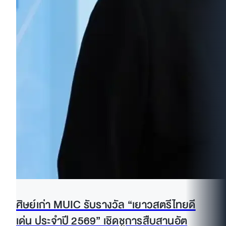
ศิษย์เก่า MUIC รับรางวัล “เยาวสตรีไทยดี
เด่น ประจำปี 2569” เชิดชูการสืบสานอัต