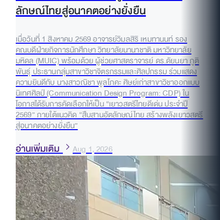
ลักษณ์ไทยสู่อนาคตอย่างยั่งยืน
เมื่อวันที่ 1 สิงหาคม 2569 อาจารย์วิมลสิริ เหมทานนท์ รอง
คณบดีฝ่ายกิจการนักศึกษา วิทยาลัยนานาชาติ มหาวิทยาลัย
มหิดล (MUIC) พร้อมด้วย ผู้ช่วยศาสตราจารย์ ดร.ดัยนยา ภูติ
พันธุ์ ประธานกลุ่มสาขาวิชาจิตรกรรมและศิลปกรรม ร่วมแสดง
ความยินดีกับ นางสาวณิชา พูลโภคะ ศิษย์เก่าสาขาวิชาออกแบบ
นิเทศศิลป์ (Communication Design Program: CDP) ใน
โอกาสได้รับการคัดเลือกให้เป็น “เยาวสตรีไทยดีเด่น ประจำปี
2569” ภายใต้แนวคิด “สืบสานอัตลักษณ์ไทย สร้างพลังเยาวสตรี
สู่อนาคตอย่างยั่งยืน”
อ่านเพิ่มเติม
Aug 1, 2026