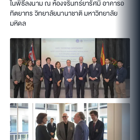
ในพิธีลงนาม ณ ห้องจรินทร์ยารัศมิ์ อาคารอ
ทิตยาทร วิทยาลัยนานาชาติ มหาวิทยาลัย
มหิดล