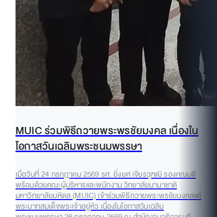
MUIC ร่วมพิธีถวายพระพรชัยมงคล เนื่องใน
โอกาสวันเฉลิมพระชนมพรรษา
เมื่อวันที่ 24 กรกฎาคม 2569 รศ. ยิ่งยศ เจียรวุฑฒิ รองคณบดี
พร้อมด้วยคณะผู้บริหารและพนักงาน วิทยาลัยนานาชาติ
มหาวิทยาลัยมหิดล (MUIC) เข้าร่วมพิธีถวายพระพรชัยมงคลแด่
พระบาทสมเด็จพระเจ้าอยู่หัว เนื่องในโอกาสวันเฉลิม