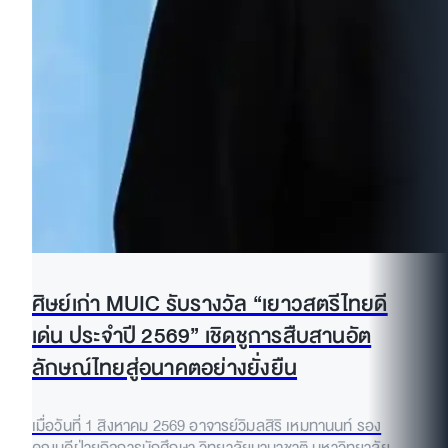
ศิษย์เก่า MUIC รับรางวัล “เยาวสตรีไทยดี
เด่น ประจำปี 2569” เชิดชูการสืบสานอัต
ลักษณ์ไทยสู่อนาคตอย่างยั่งยืน
เมื่อวันที่ 1 สิงหาคม 2569 อาจารย์วิมลสิริ เหมทานนท์ รอง