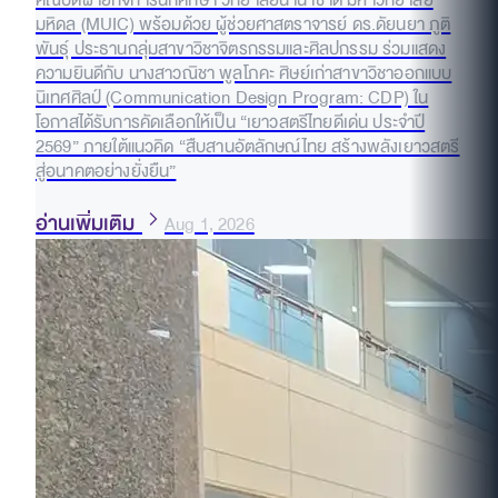
คณบดีฝ่ายกิจการนักศึกษา วิทยาลัยนานาชาติ มหาวิทยาลัย
มหิดล (MUIC) พร้อมด้วย ผู้ช่วยศาสตราจารย์ ดร.ดัยนยา ภูติ
พันธุ์ ประธานกลุ่มสาขาวิชาจิตรกรรมและศิลปกรรม ร่วมแสดง
ความยินดีกับ นางสาวณิชา พูลโภคะ ศิษย์เก่าสาขาวิชาออกแบบ
นิเทศศิลป์ (Communication Design Program: CDP) ใน
โอกาสได้รับการคัดเลือกให้เป็น “เยาวสตรีไทยดีเด่น ประจำปี
2569” ภายใต้แนวคิด “สืบสานอัตลักษณ์ไทย สร้างพลังเยาวสตรี
สู่อนาคตอย่างยั่งยืน”
อ่านเพิ่มเติม
Aug 1, 2026