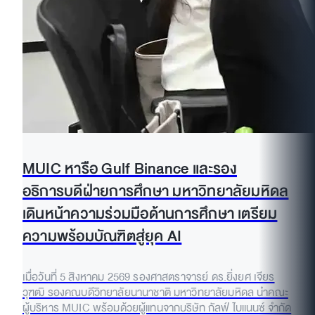
MUIC หารือ Gulf Binance และรอง
อธิการบดีฝ่ายการศึกษา มหาวิทยาลัยมหิดล
เดินหน้าความร่วมมือด้านการศึกษา เตรียม
ความพร้อมบัณฑิตสู่ยุค AI
เมื่อวันที่ 5 สิงหาคม 2569 รองศาสตราจารย์ ดร.ยิ่งยศ เจียร
วุฑฒิ รองคณบดีวิทยาลัยนานาชาติ มหาวิทยาลัยมหิดล นำคณะ
ผู้บริหาร MUIC พร้อมด้วยผู้แทนจากบริษัท กัลฟ์ ไบแนนซ์ จำกัด