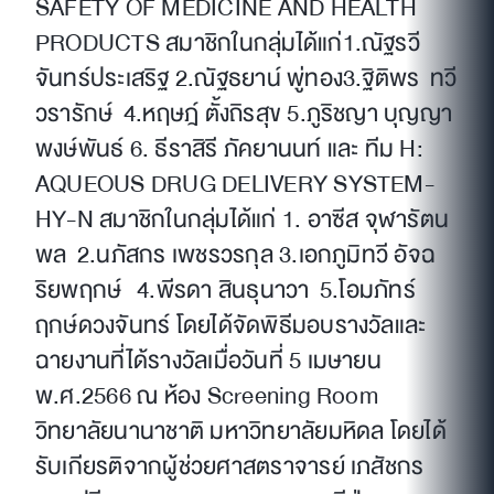
SAFETY OF MEDICINE AND HEALTH
PRODUCTS สมาชิกในกลุ่มได้แก่1.ณัฐรวี
จันทร์ประเสริฐ 2.ณัฐธยาน์ พู่ทอง3.ฐิติพร ทวี
วรารักษ์ 4.หฤษฎ์ ตั้งถิรสุข 5.ภูริชญา บุญญา
พงษ์พันธ์ 6. ธีราสิรี ภัคยานนท์ และ ทีม H:
AQUEOUS DRUG DELIVERY SYSTEM-
HY-N สมาชิกในกลุ่มได้แก่ 1. อาซีส จุฬารัตน
พล 2.นภัสกร เพชรวรกุล 3.เอกภูมิทวี อัจฉ
ริยพฤกษ์ 4.พีรดา สินธุนาวา 5.โอมภัทร์
ฤกษ์ดวงจันทร์ โดยได้จัดพิธีมอบรางวัลและ
ฉายงานที่ได้รางวัลเมื่อวันที่ 5 เมษายน
พ.ศ.2566 ณ ห้อง Screening Room
วิทยาลัยนานาชาติ มหาวิทยาลัยมหิดล โดยได้
รับเกียรติจากผู้ช่วยศาสตราจารย์ เภสัชกร