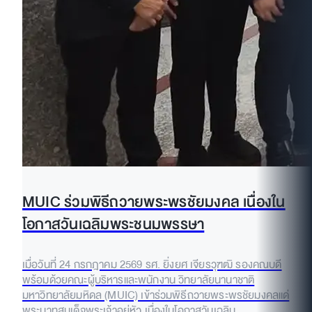
MUIC ร่วมพิธีถวายพระพรชัยมงคล เนื่องใน
โอกาสวันเฉลิมพระชนมพรรษา
เมื่อวันที่ 24 กรกฎาคม 2569 รศ. ยิ่งยศ เจียรวุฑฒิ รองคณบดี
พร้อมด้วยคณะผู้บริหารและพนักงาน วิทยาลัยนานาชาติ
มหาวิทยาลัยมหิดล (MUIC) เข้าร่วมพิธีถวายพระพรชัยมงคลแด่
พระบาทสมเด็จพระเจ้าอยู่หัว เนื่องในโอกาสวันเฉลิม