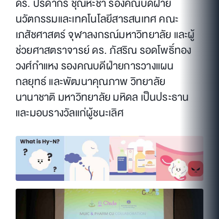
ดร. ปรีดากร ชุณหะชา รองคณบดีฝ่าย
นวัตกรรมและเทคโนโลยีสารสนเทศ คณะ
เภสัชศาสตร์ จุฬาลงกรณ์มหาวิทยาลัย และผู้
ช่วยศาสตราจารย์ ดร. ภัสริณ รอดโพธิ์ทอง
วงศ์กำแหง รองคณบดีฝ่ายการวางแผน
กลยุทธ์ และพัฒนาคุณภาพ วิทยาลัย
นานาชาติ มหาวิทยาลัย มหิดล เป็นประธาน
และมอบรางวัลแก่ผู้ชนะเลิศ