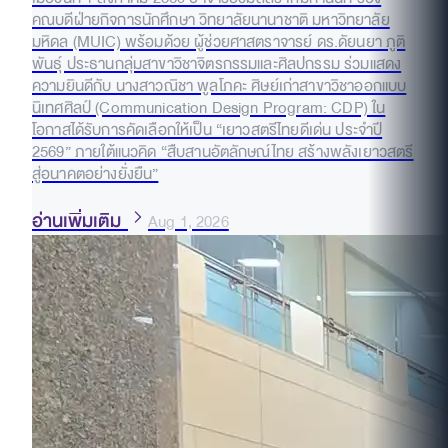
คณบดีฝ่ายกิจการนักศึกษา วิทยาลัยนานาชาติ มหาวิทยาลัย
มหิดล (MUIC) พร้อมด้วย ผู้ช่วยศาสตราจารย์ ดร.ดัยนยา ภูติ
พันธุ์ ประธานกลุ่มสาขาวิชาจิตรกรรมและศิลปกรรม ร่วมแสดง
ความยินดีกับ นางสาวณิชา พูลโภคะ ศิษย์เก่าสาขาวิชาออกแบบ
นิเทศศิลป์ (Communication Design Program: CDP) ใน
โอกาสได้รับการคัดเลือกให้เป็น “เยาวสตรีไทยดีเด่น ประจำปี
2569” ภายใต้แนวคิด “สืบสานอัตลักษณ์ไทย สร้างพลังเยาวสตรี
สู่อนาคตอย่างยั่งยืน”
อ่านเพิ่มเติม
Aug 1, 2026