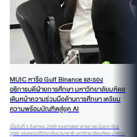
MUIC หารือ Gulf Binance และรอง
อธิการบดีฝ่ายการศึกษา มหาวิทยาลัยมหิดล
เดินหน้าความร่วมมือด้านการศึกษา เตรียม
ความพร้อมบัณฑิตสู่ยุค AI
เมื่อวันที่ 5 สิงหาคม 2569 รองศาสตราจารย์ ดร.ยิ่งยศ เจียร
วุฑฒิ รองคณบดีวิทยาลัยนานาชาติ มหาวิทยาลัยมหิดล นำคณะ