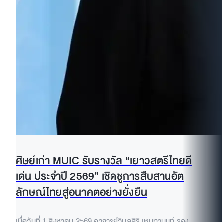
ศิษย์เก่า MUIC รับรางวัล “เยาวสตรีไทยดี
เด่น ประจำปี 2569” เชิดชูการสืบสานอัต
ลักษณ์ไทยสู่อนาคตอย่างยั่งยืน
เมื่อวันที่ 1 สิงหาคม 2569 อาจารย์วิมลสิริ เหมทานนท์ รอง