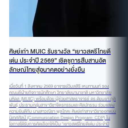
ศิษย์เก่า MUIC รับรางวัล “เยาวสตรีไทยดี
เด่น ประจำปี 2569” เชิดชูการสืบสานอัต
ลักษณ์ไทยสู่อนาคตอย่างยั่งยืน
เมื่อวันที่ 1 สิงหาคม 2569 อาจารย์วิมลสิริ เหมทานนท์ รอง
คณบดีฝ่ายกิจการนักศึกษา วิทยาลัยนานาชาติ มหาวิทยาลัย
มหิดล (MUIC) พร้อมด้วย ผู้ช่วยศาสตราจารย์ ดร.ดัยนยา ภูติ
พันธุ์ ประธานกลุ่มสาขาวิชาจิตรกรรมและศิลปกรรม ร่วมแสดง
ความยินดีกับ นางสาวณิชา พูลโภคะ ศิษย์เก่าสาขาวิชาออกแบบ
นิเทศศิลป์ (Communication Design Program: CDP) ใน
โอกาสได้รับการคัดเลือกให้เป็น “เยาวสตรีไทยดีเด่น ประจำปี