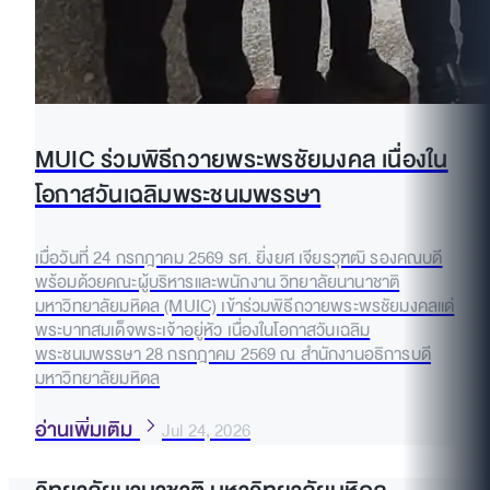
MUIC ร่วมพิธีถวายพระพรชัยมงคล เนื่องใน
โอกาสวันเฉลิมพระชนมพรรษา
เมื่อวันที่ 24 กรกฎาคม 2569 รศ. ยิ่งยศ เจียรวุฑฒิ รองคณบดี
พร้อมด้วยคณะผู้บริหารและพนักงาน วิทยาลัยนานาชาติ
มหาวิทยาลัยมหิดล (MUIC) เข้าร่วมพิธีถวายพระพรชัยมงคลแด่
พระบาทสมเด็จพระเจ้าอยู่หัว เนื่องในโอกาสวันเฉลิม
พระชนมพรรษา 28 กรกฎาคม 2569 ณ สำนักงานอธิการบดี
มหาวิทยาลัยมหิดล
อ่านเพิ่มเติม
Jul 24, 2026