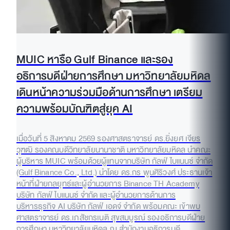
MUIC หารือ Gulf Binance และรอง
อธิการบดีฝ่ายการศึกษา มหาวิทยาลัยมหิดล
เดินหน้าความร่วมมือด้านการศึกษา เตรียม
ความพร้อมบัณฑิตสู่ยุค AI
เมื่อวันที่ 5 สิงหาคม 2569 รองศาสตราจารย์ ดร.ยิ่งยศ เจียร
วุฑฒิ รองคณบดีวิทยาลัยนานาชาติ มหาวิทยาลัยมหิดล นำคณะ
ผู้บริหาร MUIC พร้อมด้วยผู้แทนจากบริษัท กัลฟ์ ไบแนนซ์ จำกัด
(Gulf Binance Co., Ltd.) นำโดย ดร.กร พูนศิริวงศ์ ประธานเจ้า
หน้าที่ฝ่ายกลยุทธ์และผู้อำนวยการ Binance TH Academy
บริษัท กัลฟ์ ไบแนนซ์ จำกัด และผู้อำนวยการด้านการ
บริหารธุรกิจ AI บริษัท กัลฟ์ เอดจ์ จำกัด พร้อมคณะ เข้าพบ
ศาสตราจารย์ ดร.เภสัชกรเนติ สุขสมบูรณ์ รองอธิการบดีฝ่าย
การศึกษา มหาวิทยาลัยมหิดล ณ สำนักงานอธิการบดี