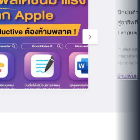
ฝึกฝนด้า
สู่อาชีพที
Languag
/*! elemento
image{text-
a{display:in
อ่านเพิ่มเต