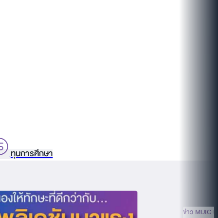
ทุนการศึกษา
ข่าว MUIC
O