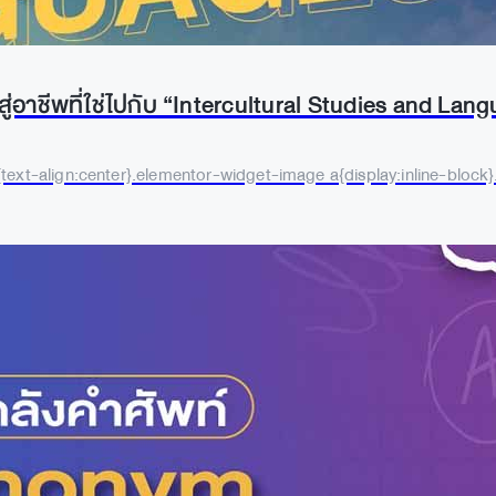
่อาชีพที่ใช่ไปกับ “Intercultural Studies and Lan
text-align:center}.elementor-widget-image a{display:inline-block}