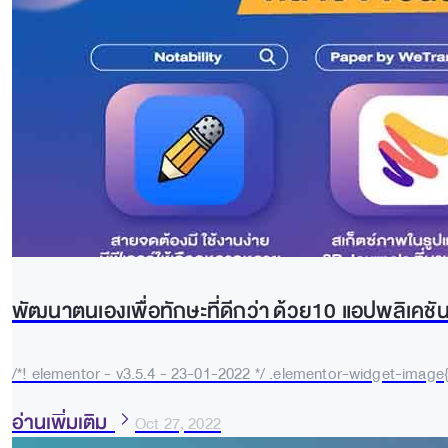
พัฒนาตนเองเพื่อทักษะที่ดีกว่า ด้วย10 แอปพลิเค
/*! elementor - v3.5.4 - 23-01-2022 */ .elementor-widget-image{
อ่านเพิ่มเติม
Oct 27, 2022