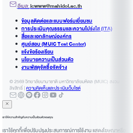
Monday Bangkok
อีเมล:
icwww@mahidol.ac.th
Hub Ho Hin
Cadson Demak
ข้อมูลติดต่อและแบบฟอร์มเยี่ยมชม
Vivaldi Integrated PR
การประเมินคุณธรรมและความโปร่งใส (ITA)
Digital Distinct
สื่อและเอกลักษณ์องค์กร
Coconuts Media
ศูนย์สอบ (MUIC Test Center)
Maxus Thailand
แจ้งข้อร้องเรียน
McCann Worldgroup Thailand
นโยบายความเป็นส่วนตัว
Brand Union Bangkok
งานพัสดุจัดซื้อจัดจ้าง
Workpoint Entertainment
© 2569 วิทยาลัยนานาชาติ มหาวิทยาลัยมหิดล (MUIC) สงวน
Dentsu Thailand
ลิขสิทธิ์ |
ความคิดเห็นและประเมินเว็บไซต์
เราให้ความสำคัญกับความเป็นส่วนตัวของคุณ
เราใช้คุกกี้เพื่อปรับปรุงประสบการณ์การใช้งาน แสดงโฆษณาหรือ