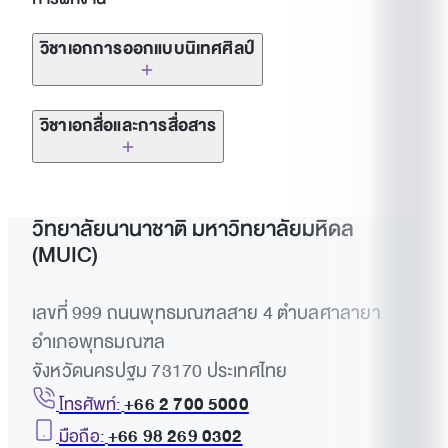
วิชาเอกการออกแบบนิเทศศิลป์
Grab Thailand
วิชาเอกสื่อและการสื่อสาร
Mad Arai-D Co.,Ltd.
British Council Thailand
Creative Juice Bangkok
วิทยาลัยนานาชาติ มหาวิทยาลัยมหิดล
Ogilvy & Mather Thailand
(MUIC)
Spa-Hakuhodo Co.,Ltd.
Leo Burnett Thailand
เลขที่ 999 ถนนพุทธมณฑลสาย 4 ตำบลศาลายา
Phenomena Co.,Ltd.
Mellow Radio FM 97.5 (MCOT)
อำเภอพุทธมณฑล
Good Network Co.,Ltd.
จังหวัดนครปฐม 73170 ประเทศไทย
Channel 3 (BEC Multimedia)
โทรศัพท์:
+66 2 700 5000
Yindee Design
มือถือ:
+66 98 269 0302
BEC Tero Entertainment