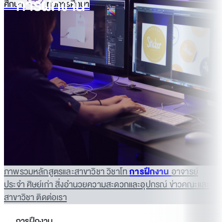
การฝึกงาน
ศึกษา
ทุนการศึกษา
ภาพรวมหลักสูตรและสาขาวิชา
วิชาโท
การฝึกงาน
อาจารย์
ประจำ
ศิษย์เก่า
สิ่งอำนวยความสะดวกและอุปกรณ์
ข่าวคณะและ
สาขาวิชา
ติดต่อเรา
การฝึกงาน