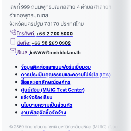
นักศึกษาที่มีเกรดเฉลี่ยสะสมน้อยกว่า 2.50 ในสองภาคการ
เกรด
คะแนน
ผลสัมฤทธิ์
เกรดเฉลี่ย
เลขที่ 999 ถนนพุทธมณฑลสาย 4 ตำบลศาลายา
นักศึกษาต้องนั่งในที่นั่งที่จัดไว้และลงลายมือชื่อใน
คอมพิวเตอร์ หรือเอกสารงานต่าง ๆ ของบุคคลอื่น
ศึกษาติดต่อกัน
นักศึกษาควรสวมใส่ชุดที่สุภาพเหมาะสมกับ
บันทึกการเข้าสอบ
อำเภอพุทธมณฑล
บรรยากาศในห้องเรียน
การสื่อสารที่ไม่ได้รับอนุญาตระหว่างการสอบ
จังหวัดนครปฐม 73170 ประเทศไทย
นักศึกษาที่ไม่ได้จบหลักสูตรการศึกษาภายในระยะเวลาที่
นักศึกษาไม่ได้รับอนุญาตให้ใช้หนังสือ บันทึก เครื่องคิด
A
90 – 100
Exceยอดเยี่ยมllent
4.00
กำหนด
โทรศัพท์:
+66 2 700 5000
เลข คอมพิวเตอร์หรือเอกสารอื่นใดโดยไม่ได้รับ
การพูดคุยสนทนาเนื้อหาของการสอบกับนักศึกษาที่ยัง
มือถือ:
+66 98 269 0302
อนุญาตจากอาจารย์ผู้สอนก่อน
ไม่ได้ทำการสอบหากอาจารย์ห้ามการสนทนาเช่นนี้
นักศึกษาที่ไม่ได้ลงทะเบียนและ / หรือไม่ชำระค่าเล่าเรียน
อีเมล:
icwww@mahidol.ac.th
ภายในระยะเวลาการลงทะเบียนที่กำหนด
B+
85 – 89
ดีมาก
3.50
นักศึกษาต้องปิดโทรศัพท์มือถือ
ส่งตัวแทนเข้าสอบหรือปฏิบัติงานในห้องปฏิบัติการของ
ผู้อื่น
ข้อมูลติดต่อและแบบฟอร์มเยี่ยมชม
นักศึกษาที่ไม่ปฏิบัติตามเงื่อนไขที่กำหนดไว้สำหรับการลาพัก
สิ่งของทุกชิ้น (รวมถึงโทรศัพท์มือถือ) จะต้องเก็บให้พ้น
การประเมินคุณธรรมและความโปร่งใส (ITA)
การศึกษา
สายตาและไปถึง
ดำเนินการวิจัยหรือเตรียมงานให้นักศึกษาคนอื่นหรือ
สื่อและเอกลักษณ์องค์กร
B
80 – 84
ดี
3.00
ยอมให้ผู้อื่นทำโดยไม่ได้รับอนุญาตจากอาจารย์
ศูนย์สอบ (MUIC Test Center)
นักศึกษาที่กระทำการทุจริตในการสอบ
ขอแนะนำให้นักศึกษาเข้าห้องน้ำให้เรียบร้อยก่อนเข้า
แจ้งข้อร้องเรียน
สอบ
นโยบายความเป็นส่วนตัว
นักศึกษาที่กระทำการทุจริตทางวิชาการในวิทยานิพนธ์หรือ
C+
75 – 79
เกือบดี
2.50
งานพัสดุจัดซื้อจัดจ้าง
สารนิพนธ์
นักศึกษาไม่ได้รับอนุญาตให้พูดคุยระหว่างการสอบ
หากมีข้อสงสัย ให้ถามผู้คุมสอบ
© 2569 วิทยาลัยนานาชาติ มหาวิทยาลัยมหิดล (MUIC) สงวน