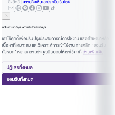
ลิขสิทธิ์ |
ความคิดเห็นและประเมินเว็บไซต์
C
70 – 74
พอใช้
2.00
นักศึกษาที่ไม่ได้เข้าสอบในวันที่กำหนด จะได้รับ F โดย
อัตโนมัติ นักศึกษาที่มีข้ออ้างทางการแพทย์อาจได้รับ
เกรด “ I” (จำเป็นต้องมีใบรับรองแพทย์)
การเปลี่ยนแปลงเกรดหรือข้อมูลบันทึกทางการศึกษา
เราให้ความสำคัญกับความเป็นส่วนตัวของคุณ
D+
65 – 69
อ่อน
1.50
อื่น ๆ
เราใช้คุกกี้เพื่อปรับปรุงประสบการณ์การใช้งาน แสดงโฆษณาหรือ
เนื้อหาที่เหมาะสม และวิเคราะห์การเข้าใช้งาน การคลิก "ยอมรับ
การดัดแปลงแก้ไขบันทึกของขั้นตอนการทดลอง ข้อมูล
ทั้งหมด" หมายความว่าคุณยินยอมให้เราใช้คุกกี้
อ่านเพิ่มเติม
D
หรือผลลัพธ์
60 – 64
อ่อนมาก
1.00
การแก้ไขบันทึกหรือการรายงานข้อมูลเท็จเกี่ยวกับการ
ปฏิเสธทั้งหมด
ฝึกงาน ประสบการณ์ทางคลินิกหรือประสบการณ์การ
F
≤ 59
ตก
0.00
ยอมรับทั้งหมด
ฝึกงาน
การปลอมลายมือชื่อของผู้อื่นหรือบัตรประจำตัวใน
เกรดตัวอักษรอื่น ๆ ที่ไม่มีเครดิต ถูกกำหนดสำหรับบทเรียนดังนี้:
บันทึกด้านวิชาการ
S
เป็นที่พอใจ
U
ไม่พอใจ
I
ไม่สมบูรณ์
P
กำลังดำเนินการ
W
ถอน
การแก้ไขข้อสอบที่ส่งคืนเพื่ออ้างว่าการสอบถูก