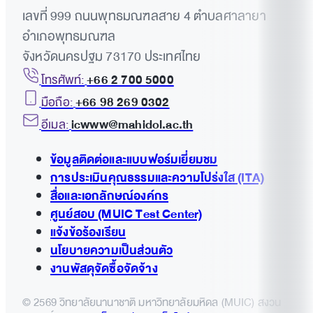
เลขที่ 999 ถนนพุทธมณฑลสาย 4 ตำบลศาลายา
อำเภอพุทธมณฑล
จังหวัดนครปฐม 73170 ประเทศไทย
โทรศัพท์:
+66 2 700 5000
มือถือ:
+66 98 269 0302
อีเมล:
icwww@mahidol.ac.th
ข้อมูลติดต่อและแบบฟอร์มเยี่ยมชม
การประเมินคุณธรรมและความโปร่งใส (ITA)
สื่อและเอกลักษณ์องค์กร
ศูนย์สอบ (MUIC Test Center)
แจ้งข้อร้องเรียน
นโยบายความเป็นส่วนตัว
งานพัสดุจัดซื้อจัดจ้าง
© 2569 วิทยาลัยนานาชาติ มหาวิทยาลัยมหิดล (MUIC) สงวน