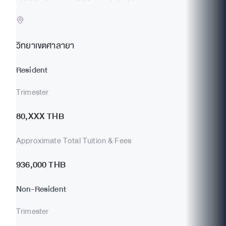
เวทีและเวิร์กช็อปกับผู้เชี่ยวชาญและผู้ปฏิบัติงานชั้นนำ ใน
สภาพแวดล้อมทางวิชาการที่มีชีวิตชีวาและหลากหลาย
วัฒนธรรม นักศึกษาจะได้รับประโยชน์จากโอกาสในการ
วิทยาเขตศาลายา
ฝึกงาน โครงการศึกษาต่างประเทศ และการมีส่วนร่วม
โดยตรงกับสถาบันที่เกี่ยวข้อง เช่น สหประชาชาติ องค์กร
Resident
พัฒนาเอกชน หรือภาครัฐและคณะทูต บัณฑิตจะจบการ
ศึกษาไม่เพียงแค่ได้รับปริญญา แต่ยังมีความมั่นใจและมุม
Trimester
มองระดับโลกที่จำเป็นในการกำหนดนโยบาย สร้างการ
เปลี่ยนแปลง และสร้างโลกที่เชื่อมโยงและเป็นธรรมมากขึ้น
80,XXX THB
Approximate Total Tuition & Fees
936,000 THB
Non-Resident
Trimester