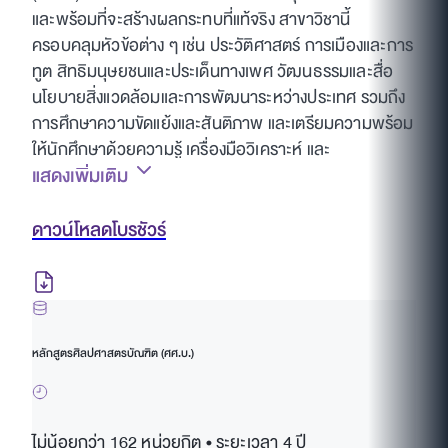
และพร้อมที่จะสร้างผลกระทบที่แท้จริง สาขาวิชานี้
ครอบคลุมหัวข้อต่าง ๆ เช่น ประวัติศาสตร์ การเมืองและการ
ทูต สิทธิมนุษยชนและประเด็นทางเพศ วัฒนธรรมและสื่อ
นโยบายสิ่งแวดล้อมและการพัฒนาระหว่างประเทศ รวมถึง
การศึกษาความขัดแย้งและสันติภาพ และเตรียมความพร้อม
ให้นักศึกษาด้วยความรู้ เครื่องมือวิเคราะห์ และ
แสดงเพิ่มเติม
ประสบการณ์จริงเพื่อเป็นผู้นำในโลกที่เปลี่ยนแปลงอย่าง
รวดเร็ว
ดาวน์โหลดโบรชัวร์
นักศึกษาจะได้สำรวจหัวข้อที่หลากหลายในสาขาความ
สัมพันธ์ระหว่างประเทศและกิจการโลก พร้อมพัฒนาทักษะ
การคิดเชิงวิพากษ์ การวิจัย และการสื่อสารที่จำเป็นสำหรับ
อาชีพในภาครัฐ องค์การระหว่างประเทศ ธุรกิจระหว่าง
ประเทศ และอื่น ๆ หลักสูตรสหวิทยาการของเรามอบมุมมอง
หลักสูตรศิลปศาสตรบัณฑิต (ศศ.บ.)
เฉพาะตัวเกี่ยวกับความท้าทายระดับโลกและพลวัตของ
ความร่วมมือระหว่างประเทศ ทั้งในห้องเรียนและผ่าน
กิจกรรมนอกหลักสูตรที่หลากหลาย เช่น การอภิปรายบน
ไม่น้อยกว่า 162 หน่วยกิต • ระยะเวลา 4 ปี