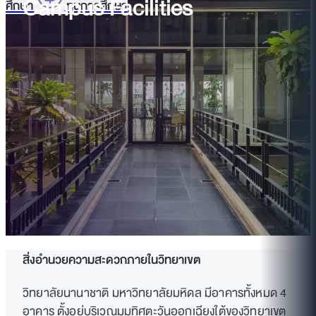
Campus Facilities
ศึกษา
ทุนการศึกษา
สิ่งอำนวยความสะดวกภายในวิทยาเขต
วิทยาลัยนานาชาติ มหาวิทยาลัยมหิดล มีอาคารทั้งหมด 4
อาคาร ตั้งอยู่บริเวณมุมทิศตะวันออกเฉียงใต้ของวิทยาเขต