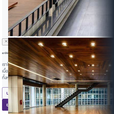
นโยบายความเป็นส่วนตัว
งานพัสดุจัดซื้อจัดจ้าง
© 2569 วิทยาลัยนานาชาติ มหาวิทยาลัยมหิดล (MUIC) สงวน
ลิขสิทธิ์ |
ความคิดเห็นและประเมินเว็บไซต์
เราให้ความสำคัญกับความเป็นส่วนตัวของคุณ
เราใช้คุกกี้เพื่อปรับปรุงประสบการณ์การใช้งาน แสดงโฆษณาหรือ
เนื้อหาที่เหมาะสม และวิเคราะห์การเข้าใช้งาน การคลิก "ยอมรับ
ทั้งหมด" หมายความว่าคุณยินยอมให้เราใช้คุกกี้
อ่านเพิ่มเติม
ปฏิเสธทั้งหมด
ยอมรับทั้งหมด