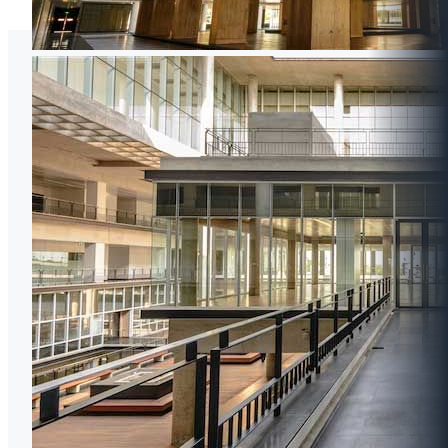
วิทยาลัยนานาชาติ มหาวิทยาลัยมหิดล
(MUIC)
เลขที่ 999 ถนนพุทธมณฑลสาย 4 ตำบลศาลายา
อำเภอพุทธมณฑล
จังหวัดนครปฐม 73170 ประเทศไทย
โทรศัพท์:
+66 2 700 5000
มือถือ:
+66 98 269 0302
อีเมล:
icwww@mahidol.ac.th
ข้อมูลติดต่อและแบบฟอร์มเยี่ยมชม
การประเมินคุณธรรมและความโปร่งใส (ITA)
สื่อและเอกลักษณ์องค์กร
ศูนย์สอบ (MUIC Test Center)
แจ้งข้อร้องเรียน