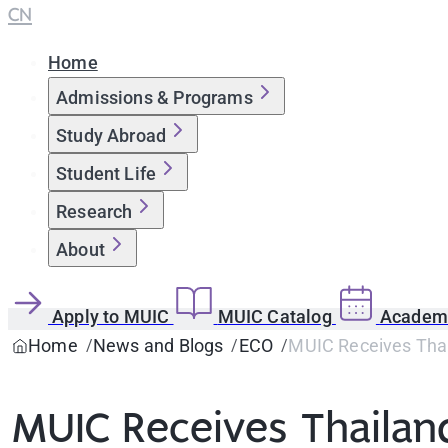
CN
Home
Admissions & Programs
Study Abroad
Student Life
Research
About
Apply to MUIC
MUIC Catalog
Academi
Home
News and Blogs
ECO
MUIC Receives Tha
MUIC Receives Thaila