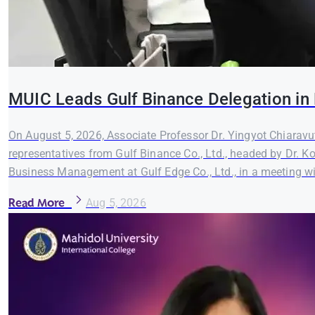
MUIC Leads Gulf Binance Delegation in 
On August 5, 2026, Associate Professor Dr. Yingyot Chiaravut
representatives from Gulf Binance Co., Ltd., headed by Dr. K
Business Management at Gulf Edge Co., Ltd., in a meeting wi
Read More
Aug 5, 2026