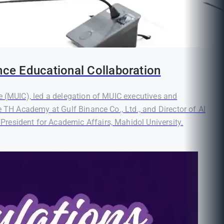
nce Educational Collaboration
e (MUIC), led a delegation of MUIC executives and
e TH Academy at Gulf Binance Co., Ltd., and Director of AI
resident for Academic Affairs, Mahidol University.