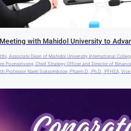
Meeting with Mahidol University to Adva
thi, Associate Dean of Mahidol University International Colleg
orn Poonsirivong, Chief Strategy Officer and Director of Binanc
th Professor Naeti Suksomboon, Pharm.D., Ph.D., PFHEA, Vice P