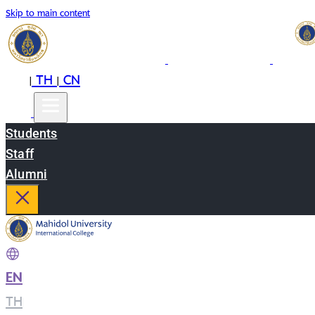
Skip to main content
EN
TH
CN
|
|
Students
Staff
Alumni
EN
|
TH
|