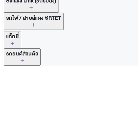
Salaya Link (รถรับส่ง)
รถไฟ / สายสีแดง SRTET
Thonburi Train Station / Bangkok Train Station (Hua 
แท็กซี่
รถยนต์ส่วนตัว
Thonburi Train Station / Bang Sue Grand Station (Krun
RED Line SRTET – Get off at Taling Chan station
https
Station. More information
https://www.railway.co.th/St