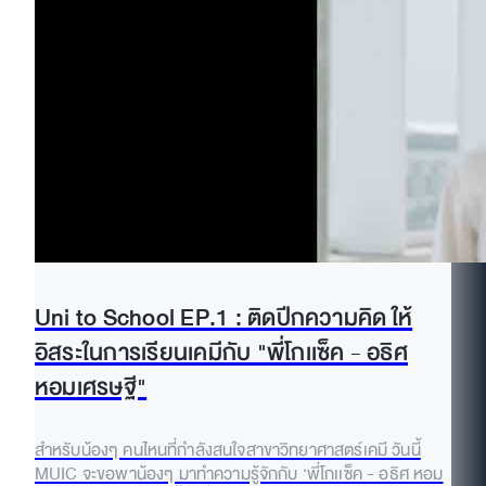
Uni to School EP.1 : ติดปีกความคิด ให้
อิสระในการเรียนเคมีกับ "พี่โกเเซ็ค - อธิศ
หอมเศรษฐี"
สำหรับน้องๆ คนไหนที่กำลังสนใจสาขาวิทยาศาสตร์เคมี วันนี้
MUIC จะขอพาน้องๆ มาทำความรู้จักกับ ‘พี่โกเเซ็ค - อธิศ หอม