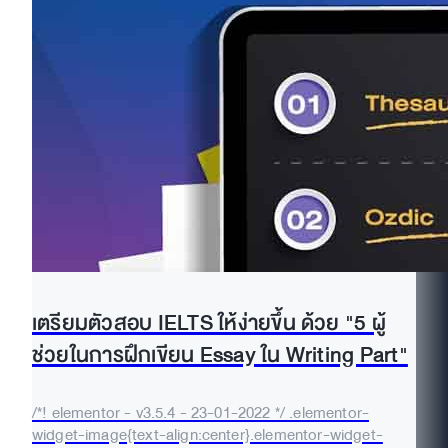
เตรียมตัวสอบ IELTS ให้ง่ายขึ้น ด้วย "5 ผู้
ช่วยในการฝึกเขียน Essay ใน Writing Part"
/*! elementor - v3.5.4 - 23-01-2022 */ .elementor-
widget-image{text-align:center}.elementor-widget-