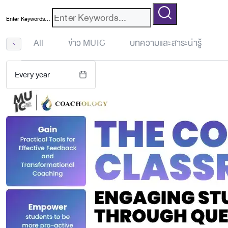
Enter Keywords...
All
ข่าว MUIC
บทความและสาระน่ารู้
Every year