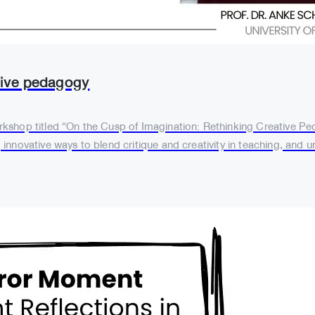
tive pedagogy
shop titled “On the Cusp of Imagination: Rethinking Creative Peda
nnovative ways to blend critique and creativity in teaching, and un