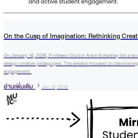
On the Cusp of Imagination: Rethinking Crea
On January 16, 2026, Professor Doctor Anke Schwittay led a work
design creative pedagogies. The session focused on discovering i
engagement.
อ่านเพิ่มเติม
Jan 16, 2026