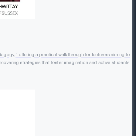
gogy,” offering a practical walkthrough for lecturers aiming to
covering strategies that foster imagination and active students’