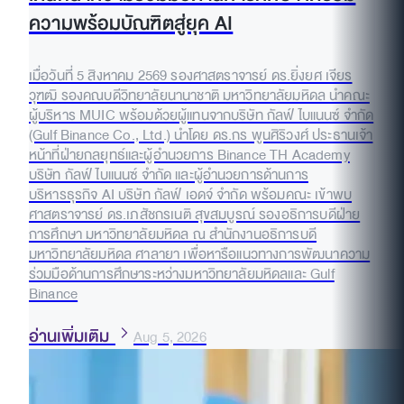
ความพร้อมบัณฑิตสู่ยุค AI
เมื่อวันที่ 5 สิงหาคม 2569 รองศาสตราจารย์ ดร.ยิ่งยศ เจียร
วุฑฒิ รองคณบดีวิทยาลัยนานาชาติ มหาวิทยาลัยมหิดล นำคณะ
ผู้บริหาร MUIC พร้อมด้วยผู้แทนจากบริษัท กัลฟ์ ไบแนนซ์ จำกัด
(Gulf Binance Co., Ltd.) นำโดย ดร.กร พูนศิริวงศ์ ประธานเจ้า
หน้าที่ฝ่ายกลยุทธ์และผู้อำนวยการ Binance TH Academy
บริษัท กัลฟ์ ไบแนนซ์ จำกัด และผู้อำนวยการด้านการ
บริหารธุรกิจ AI บริษัท กัลฟ์ เอดจ์ จำกัด พร้อมคณะ เข้าพบ
ศาสตราจารย์ ดร.เภสัชกรเนติ สุขสมบูรณ์ รองอธิการบดีฝ่าย
การศึกษา มหาวิทยาลัยมหิดล ณ สำนักงานอธิการบดี
มหาวิทยาลัยมหิดล ศาลายา เพื่อหารือแนวทางการพัฒนาความ
ร่วมมือด้านการศึกษาระหว่างมหาวิทยาลัยมหิดลและ Gulf
Binance
อ่านเพิ่มเติม
Aug 5, 2026