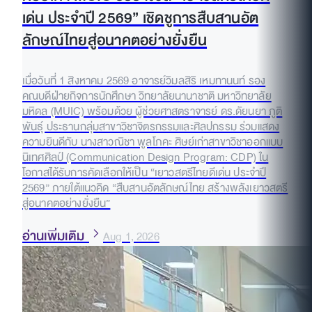
เด่น ประจำปี 2569” เชิดชูการสืบสานอัต
ลักษณ์ไทยสู่อนาคตอย่างยั่งยืน
เมื่อวันที่ 1 สิงหาคม 2569 อาจารย์วิมลสิริ เหมทานนท์ รอง
คณบดีฝ่ายกิจการนักศึกษา วิทยาลัยนานาชาติ มหาวิทยาลัย
มหิดล (MUIC) พร้อมด้วย ผู้ช่วยศาสตราจารย์ ดร.ดัยนยา ภูติ
พันธุ์ ประธานกลุ่มสาขาวิชาจิตรกรรมและศิลปกรรม ร่วมแสดง
ความยินดีกับ นางสาวณิชา พูลโภคะ ศิษย์เก่าสาขาวิชาออกแบบ
นิเทศศิลป์ (Communication Design Program: CDP) ใน
โอกาสได้รับการคัดเลือกให้เป็น “เยาวสตรีไทยดีเด่น ประจำปี
2569” ภายใต้แนวคิด “สืบสานอัตลักษณ์ไทย สร้างพลังเยาวสตรี
สู่อนาคตอย่างยั่งยืน”
อ่านเพิ่มเติม
Aug 1, 2026