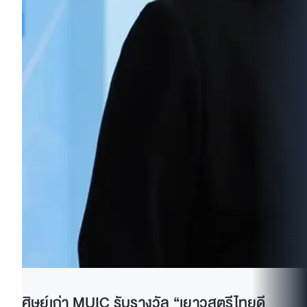
ศิษย์เก่า MUIC รับรางวัล “เยาวสตรีไทยดี