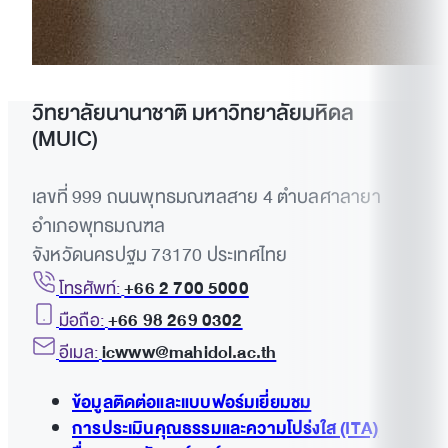
วิทยาลัยนานาชาติ มหาวิทยาลัยมหิดล
(MUIC)
เลขที่ 999 ถนนพุทธมณฑลสาย 4 ตำบลศาลายา
อำเภอพุทธมณฑล
จังหวัดนครปฐม 73170 ประเทศไทย
โทรศัพท์:
+66 2 700 5000
มือถือ:
+66 98 269 0302
อีเมล:
icwww@mahidol.ac.th
ข้อมูลติดต่อและแบบฟอร์มเยี่ยมชม
การประเมินคุณธรรมและความโปร่งใส (ITA)