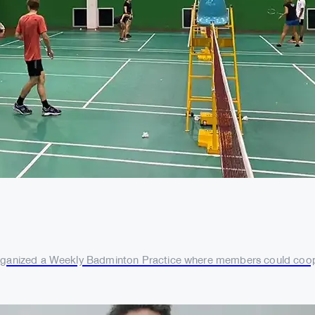
organized a Weekly Badminton Practice where members could cooper