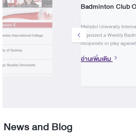
Badminton Club O
Mahidol University Intern
organized a Weekly Badm
cooperate or play against 
อ่านเพิ่มเติม
News and Blog