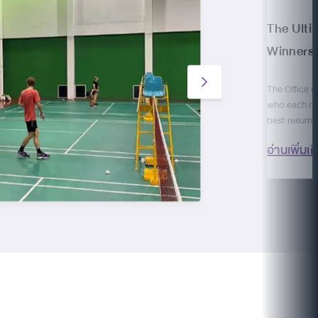
The Ulti
Winners
The Office of
who each rec
best resumes
อ่านเพิ่มเต