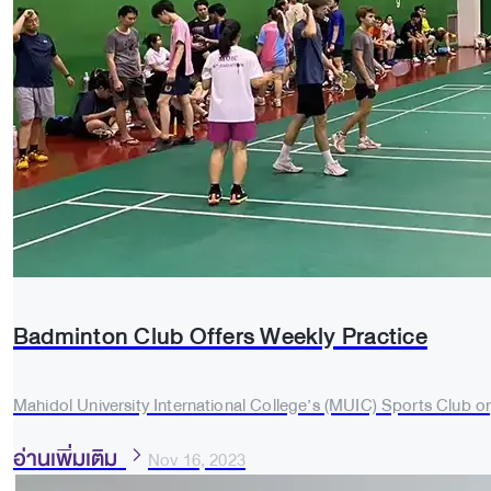
Badminton Club Offers Weekly Practice
Mahidol University International College’s (MUIC) Sports Club 
อ่านเพิ่มเติม
Nov 16, 2023