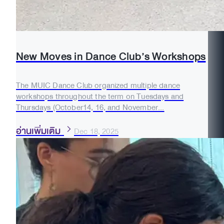
New Moves in Dance Club’s Workshops
The MUIC Dance Club organized multiple dance
workshops throughout the term on Tuesdays and
Thursdays (October14, 16, and November...
อ่านเพิ่มเติม
Dec 18, 2025