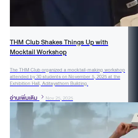
THM Club Shakes Things Up with
Mocktail Workshop
The THM Club organized a mocktail-making workshop
attended by 30 students on November 5, 2025 at the
Exhibition Hall, Aditayathorn Building.
อ่านเพิ่มเติม
Nov 25, 2025