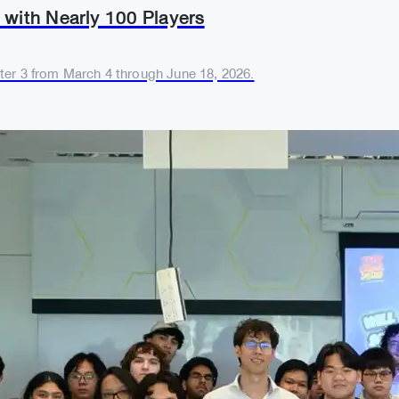
with Nearly 100 Players
ter 3 from March 4 through June 18, 2026.