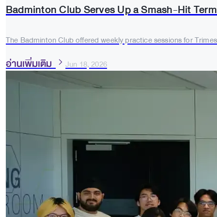
Badminton Club Serves Up a Smash-Hit Term 
The Badminton Club offered weekly practice sessions for Trimes
อ่านเพิ่มเติม
Jun 18, 2026