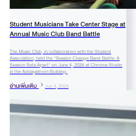
Student Musicians Take Center Stage at
Annual Music Club Band Battle
The Music Club, in collaboration with the Student
Association, held the "Season Change Band Battle: A
Season Sets Apart" on June 4, 2026 at Chroma Studio
in the Aditayathorn Building.
อ่านเพิ่มเติม
Jun 4, 2026