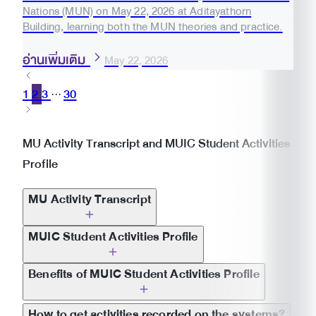
Nations (MUN) on May 22, 2026 at Aditayathorn
Building, learning both the MUN theories and practice.
อ่านเพิ่มเติม
May 22, 2026
1
2
3
30
···
MU Activity Transcript and MUIC Student Activities
Profile
MU Activity Transcript
MUIC Student Activities Profile
Benefits of MUIC Student Activities Profile
Applying to graduate school in Thailand and
How to get activities recorded on the systems?