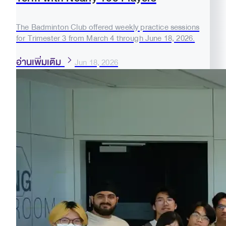
The Badminton Club offered weekly practice sessions
for Trimester 3 from March 4 through June 18, 2026.
อ่านเพิ่มเติม
Jun 18, 2026