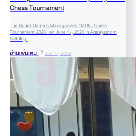
Chess Tournament
The Board Game Club organized “MUIC Chess
Tournament 2026” on June 17, 2026 in Aditayathorn
Building.
อ่านเพิ่มเติม
Jun 17, 2026