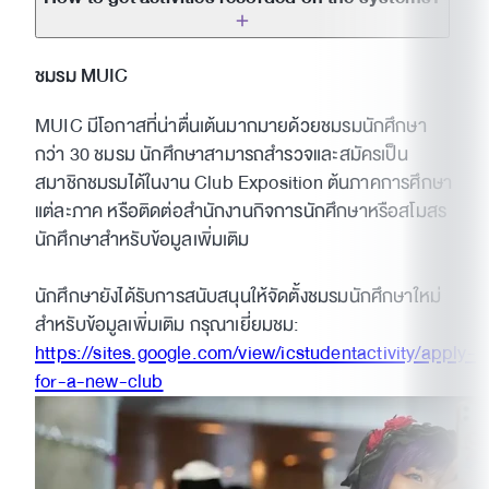
abroad
Applying for internship programs
ชมรม MUIC
Applying for exchange programs
Applying for jobs
MUIC มีโอกาสที่น่าตื่นเต้นมากมายด้วยชมรมนักศึกษา
Applying for scholarship programs
กว่า 30 ชมรม นักศึกษาสามารถสำรวจและสมัครเป็น
Applying for special projects/activities
สมาชิกชมรมได้ในงาน Club Exposition ต้นภาคการศึกษา
(internal/external)
แต่ละภาค หรือติดต่อสำนักงานกิจการนักศึกษาหรือสโมสร
Students must participate in the activities at
นักศึกษาสำหรับข้อมูลเพิ่มเติม
least 100 participation hours according to the
structure of the activities. The activity
นักศึกษายังได้รับการสนับสนุนให้จัดตั้งชมรมนักศึกษาใหม่
participation record will be included in their
สำหรับข้อมูลเพิ่มเติม กรุณาเยี่ยมชม:
Activity Transcript.
https://sites.google.com/view/icstudentactivity/apply-
Students must be a member of at least one
for-a-new-club
student club. The membership status will be
included in their Activity Transcript.